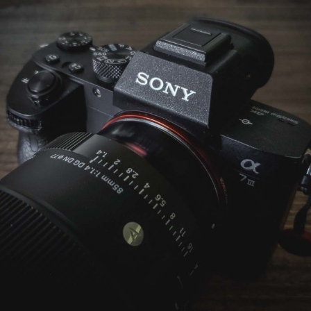
m
DN
2
MA
m
DN
3
 FE 70-
mm GM
|
70200GM
4
Y