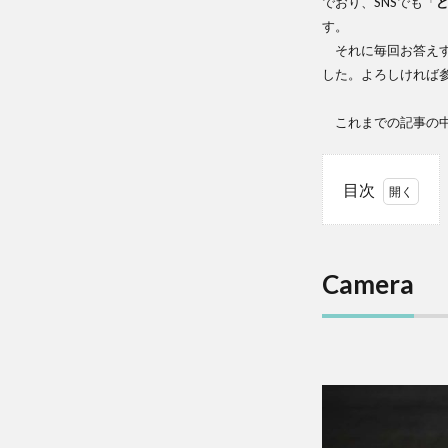
でおり、SNSでも「
す。
それに毎回お答えす
した。よろしければ
これまでの記事の中
目次
1
Camera
1.0.
Camera
SON
α7III
2
Lens
2.0.
SIG