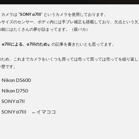
ar T*
0mm
カメラは “
SONY α7III
” というカメラを使用しております。
ZA |
サイズのセンサー、ボディ内には手ブレ補正も搭載しており、欠点という欠
0F14Z
の箱にはたくさんの夢が詰まってます。（親バカ）
5
MA
の、α7IIIによる、α7IIIのため』
の記事を書きたいとも思ってます。
m
dg
ため、これまでカメラをいくつも買っては売って買っては売ってを繰り返し
歴です。
6
 Nikon D5600
IOS
 Nikon D750
m
 SONY α7II
 SONY α7III
←イマココ