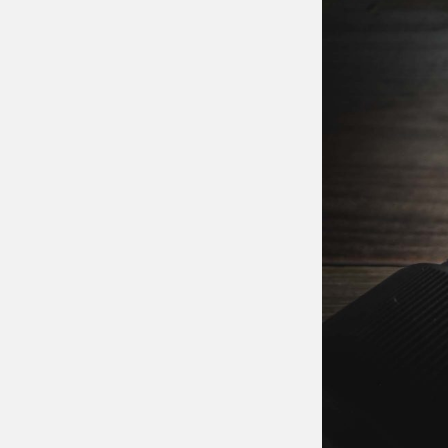
14-
24m
F2.8
DG 
| Art
2.0.
SIG
24-
70m
F2.8
DG 
| Art
2.0.
SONY
200
OSS 
SEL
2.0.
SON