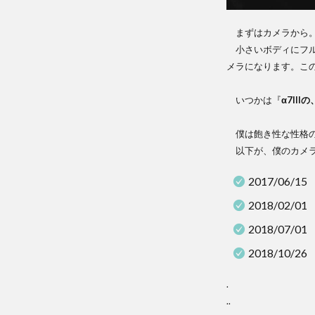
Plan
FE 5
まずはカメラから。
F1.4 
小さいボディにフル
SEL5
メラになります。こ
2.0.
SIG
いつかは『
α7III
85m
f1.4 
僕は飽き性な性格の
dn |
Art
以下が、僕のカメラ
2.0.
2017/06/15
HEL
2018/02/01
44-2
58m
2018/07/01
3
2018/10/26
最
後
.
に
..