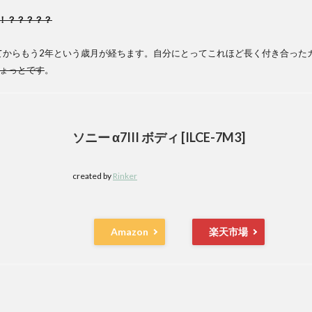
！？？？？？
からもう2年という歳月が経ちます。自分にとってこれほど長く付き合った
ちょっとです
。
ソニー α7III ボディ [ILCE-7M3]
created by
Rinker
Amazon
楽天市場