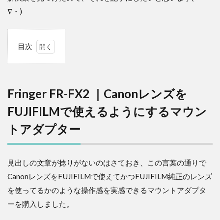
∇・)
目次
0.1
Fringer
FR-FX2
Fringer FR-FX2 ｜Canonレンズを
｜Canon
レンズを
FUJIFILMで使えるようにするマウン
FUJIFILM
で使える
トアダプター
ようにす
るマウン
トアダプ
ター
見出しの文章が捻りがないのはさておき、この言葉の通りで
0.1.1
CanonレンズをFUJIFILMで使えてかつFUJIFILM純正のレンズ
外観を
を使ってるかのような操作感を実感できるマウントアダプタ
チェッ
ーを購入しました。
ク