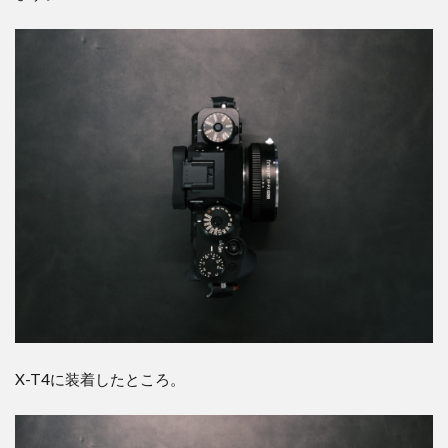
Concept® マ
ウントアダプ
ター：
¥3,833（2023
年8月現在）
1.1
さい
ごに
X-T4に装着したところ。