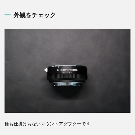
0.1.2
SIGMA
50-
外観をチェック
100mm
F1.8
DC
HSM |
Art を
使いた
い
0.1.3
Fringer
FR-FX2
の推し
ポイン
ト
0.1.3.1
AFが使え
る
種も仕掛けもないマウントアダプターです。
0.1.3.2
絞りリン