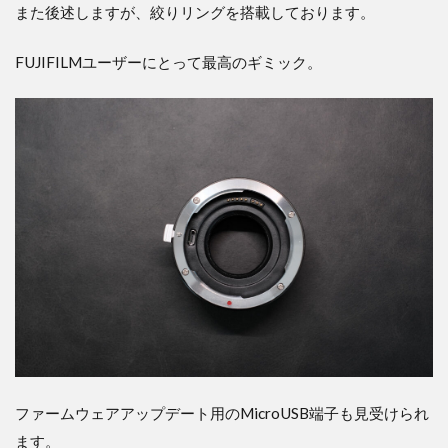
グを搭載
また後述しますが、絞りリングを搭載しております。
してい
る。
FUJIFILMユーザーにとって最高のギミック。
0.1.3.3
対応の
Canonレ
ンズが豊
富にあ
る。
0.1.4
Fringer
FR-FX2
の気に
なるポ
イント
0.1.4.1
値段があ
まりにも
高すぎる
ファームウェアアップデート用のMicroUSB端子も見受けられ
1
K&F
ます。