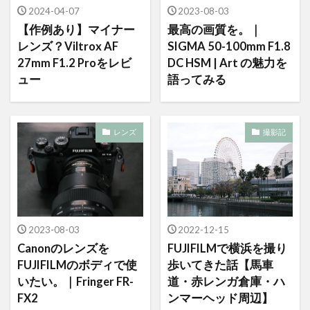
2024-04-07
2023-08-03
【作例あり】マイナー
最高の画質を。｜
レンズ？Viltrox AF
SIGMA 50-100mm F1.8
27mm F1.2 Proをレビ
DC HSM | Art の魅力を
ュー
語ってみる
レンズ
撮影記
2023-08-03
2022-12-15
Canonのレンズを
FUJIFILMで横浜を撮り
FUJIFILMのボディで使
歩いてきた話【馬車
いたい。｜Fringer FR-
道・赤レンガ倉庫・ハ
FX2
ンマーヘッド周辺】