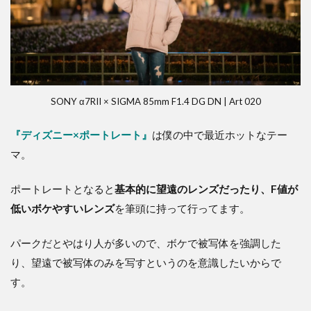
SONY α7RII × SIGMA 85mm F1.4 DG DN | Art 020
『ディズニー×ポートレート』
は僕の中で最近ホットなテー
マ。
ポートレートとなると
基本的に望遠のレンズだったり、F値が
低いボケやすいレンズ
を筆頭に持って行ってます。
パークだとやはり人が多いので、ボケで被写体を強調した
り、望遠で被写体のみを写すというのを意識したいからで
す。