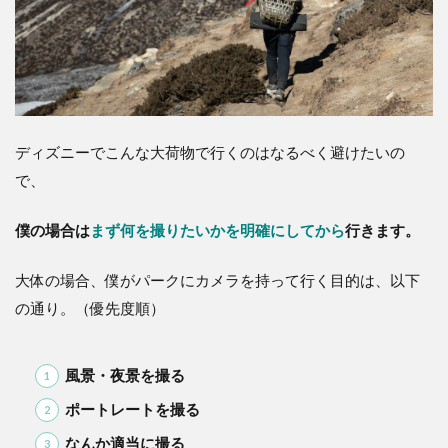
ト
を
撮
る
4
③
な
ディズニーでこんな大荷物で行くのはなるべく避けたいの
ん
で、
か
適
当
僕の場合は
まず何を撮りたいかを明確にしてから
行きます。
に
撮
大体の場合、僕がパークにカメラを持って行く目的は、以下
る
の通り。（優先度順）
5
お
わ
り
風景・夜景を撮る
に
ポートレートを撮る
なんか適当に撮る