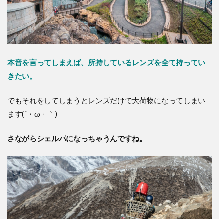
時に
何を
撮り
たい
かで
決め
てい
本音を言ってしまえば、所持しているレンズを全て持ってい
る
きたい。
2
①
でもそれをしてしまうとレンズだけで大荷物になってしまい
風
ます(´・ω・｀)
景・
夜景
を撮
さながらシェルパになっちゃうんですね。
る
3
②
ポ
ー
ト
レ
ー