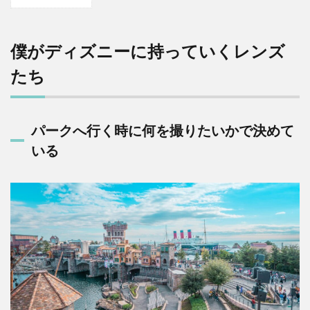
1
僕
が
デ
僕がディズニーに持っていくレンズ
ィ
ズ
たち
ニ
ー
に
持
パークへ行く時に何を撮りたいかで決めて
っ
いる
て
い
く
レ
ン
ズ
た
ち
1.1
パー
クへ
行く