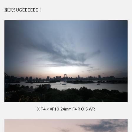
東京SUGEEEEEE！
X-T4 × XF10-24mm F4 R OIS WR