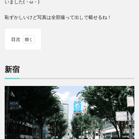
いました(・ω・)
恥ずかしいけど写真は全部撮って出しで載せるね！
目次
1
新
宿
新宿
2
蛇
窪
神
社
3
お
台
場
4