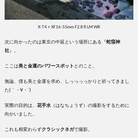
X-T4 × XF16-55mm F2.8 R LM WR
次に向かったのは東京の中延という場所にある『
蛇窪神
社
』。
ここは
美と金運のパワースポット
とのこと。
無論、僕も美と金運を求め、しっっっっかりと祈ってきまし
た(｀・∀・´)
実際の目的は、
花手水
（はなちょうず）の撮影をするために
向かいました。
これも相変わらず
クラシックネガ
で撮影。