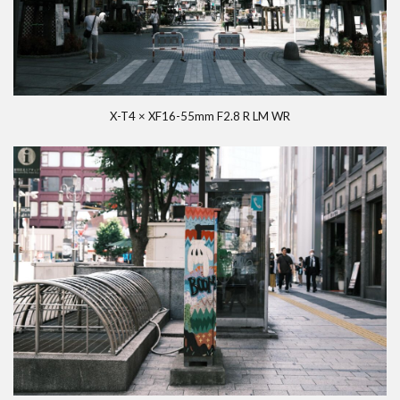
お
わ
り
に
X-T4 × XF16-55mm F2.8 R LM WR