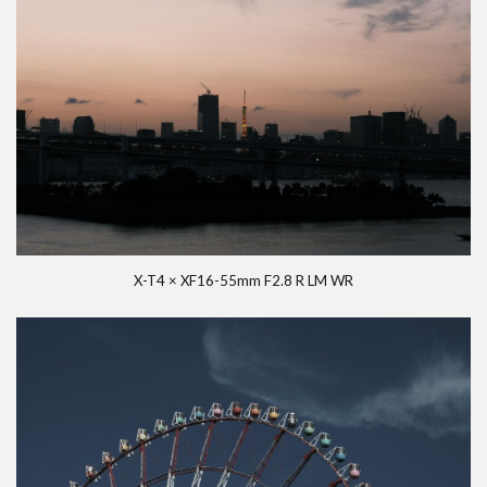
X-T4 × XF16-55mm F2.8 R LM WR