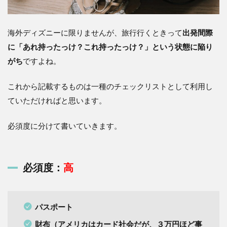
財布
1.1.2
クレジ
海外ディズニーに限りませんが、旅行行くときって
出発間際
ットカ
に「あれ持ったっけ？これ持ったっけ？」という状態に陥り
ード
（でき
がち
ですよね。
れば
VISAが
これから記載するものは一種のチェックリストとして利用し
良い）
ていただければと思います。
1.1.3
常備薬
必須度に分けて書いていきます。
1.1.4
スマホ
1.1.5
必須度：
高
海外sim
もしく
はWi-Fi
パスポート
1.2
必須
財布（アメリカはカード社会だが、３万円ほど事