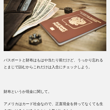
度：
低
1.3.1
日本の
ディズ
ニーパ
ークの
グッズ
1.3.2
旅行用
保険
パスポートと財布はもはや当たり前だけど、うっかり忘れる
とまじで詰むからこれだけは入念にチェックしよう。
1.3.3
小型の
Vlogカ
メラ
1.3.4
財布というか現金に関して。
紫外線
対策グ
アメリカはカード社会なので、正直現金を持ってなくても生
ッズ