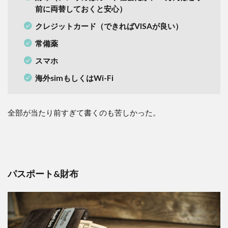
度：
前に両替しておくと安心）
中
クレジットカード（できればVISAが良い）
1.2.1
モバイ
常備薬
ルバッ
テリー
スマホ
1.2.2
海外simもしくはWi-Fi
浄水ボ
トル
全部が当たり前すぎて書くのも苦しかった。
1.2.3
タコ足
配線
1.2.4
圧縮袋
パスポート&財布
1.2.5
ジップ
ロック
1.3
必須