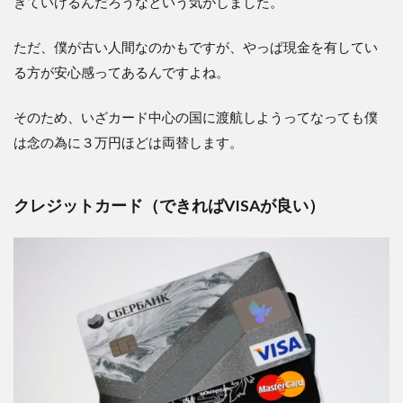
きていけるんだろうなという気がしました。
1.3.5
折りた
ただ、僕が古い人間なのかもですが、やっぱ現金を有してい
ためる
上着等
る方が安心感ってあるんですよね。
1.3.6
スリッ
そのため、いざカード中心の国に渡航しようってなっても僕
パ
は念の為に３万円ほどは両替します。
1.3.7
サプリ
メント
クレジットカード（できればVISAが良い）
2
ま
と
め