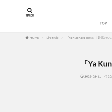
TOP
HOME
Life Style
『Ya Kun Kaya Toast』 | 最
『Ya Ku
2022-02-11
20