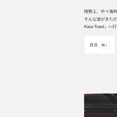
情勢上、中々海
そんな波がきたの
Kaya Toast』
目次
1
Ya
Kun
Kaya
Toast
2
名物
の
「カ
ヤト
ース