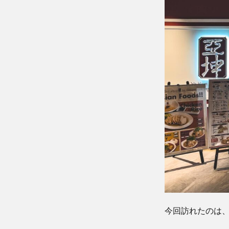
ト」
と
「コ
ピ」
3
気
軽
に
海
外
を
感
じ
る
こ
と
が
で
き
今回訪れたのは、「Y
る